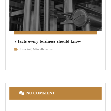
7 facts every business should know
How to?
Miscellaneous
,
NO COMMENT