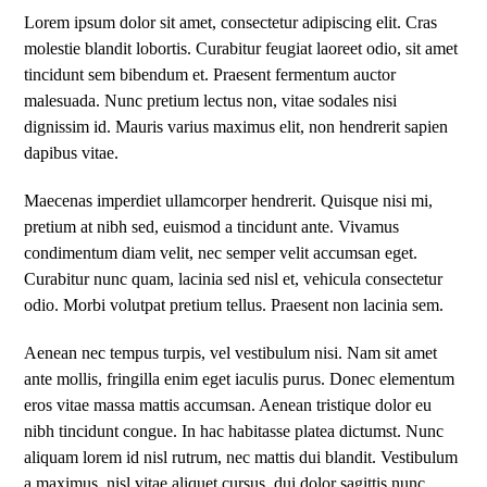
Lorem ipsum dolor sit amet, consectetur adipiscing elit. Cras
molestie blandit lobortis. Curabitur feugiat laoreet odio, sit amet
tincidunt sem bibendum et. Praesent fermentum auctor
malesuada. Nunc pretium lectus non, vitae sodales nisi
dignissim id. Mauris varius maximus elit, non hendrerit sapien
dapibus vitae.
Maecenas imperdiet ullamcorper hendrerit. Quisque nisi mi,
pretium at nibh sed, euismod a tincidunt ante. Vivamus
condimentum diam velit, nec semper velit accumsan eget.
Curabitur nunc quam, lacinia sed nisl et, vehicula consectetur
odio. Morbi volutpat pretium tellus. Praesent non lacinia sem.
Aenean nec tempus turpis, vel vestibulum nisi. Nam sit amet
ante mollis, fringilla enim eget iaculis purus. Donec elementum
eros vitae massa mattis accumsan. Aenean tristique dolor eu
nibh tincidunt congue. In hac habitasse platea dictumst. Nunc
aliquam lorem id nisl rutrum, nec mattis dui blandit. Vestibulum
a maximus, nisl vitae aliquet cursus, dui dolor sagittis nunc,