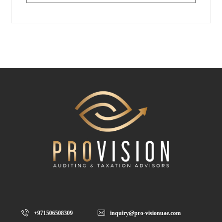
+971506508309
inquiry@pro-visionuae.com