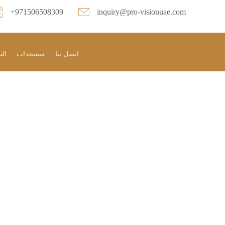
+971506508309
inquiry@pro-visionuae.com
اتصل بنا
مستجدات
الش