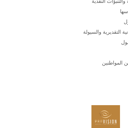
والتنبؤات النقدية
سها
ل
ية التقديرية والسيولة
صول
 المواطنين