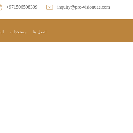
+971506508309
inquiry@pro-visionuae.com
اتصل بنا
مستجدات
الش